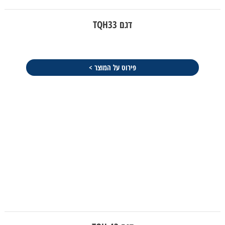
דגם TQH33
פירוט על המוצר >