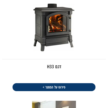
דגם H33
פירוט על המוצר >