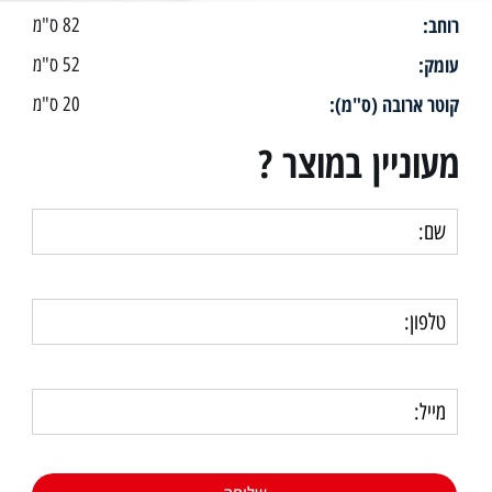
רוחב:
82 ס"מ
עומק:
52 ס"מ
קוטר ארובה (ס"מ):
20 ס"מ
מעוניין במוצר ?