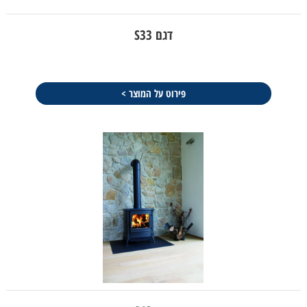
דגם S33
פירוט על המוצר >