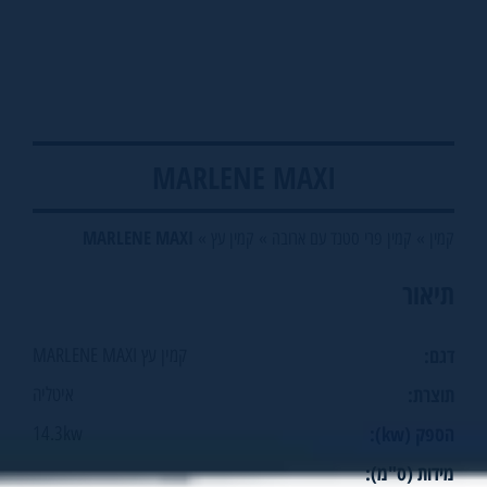
MARLENE MAXI
MARLENE MAXI
קמין
»
קמין פרי סטנד עם ארובה
»
קמין עץ
»
תיאור
דגם:
קמין עץ MARLENE MAXI
תוצרת:
איטליה
הספק (kw):
14.3kw
מידות (ס"מ):