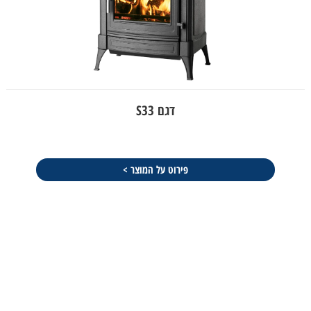
דגם S33
פירוט על המוצר >