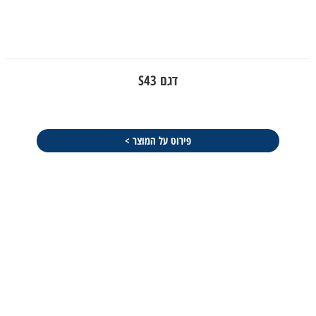
דגם S43
פירוט על המוצר >