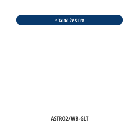
פירוט על המוצר >
ASTRO2/WB-GLT