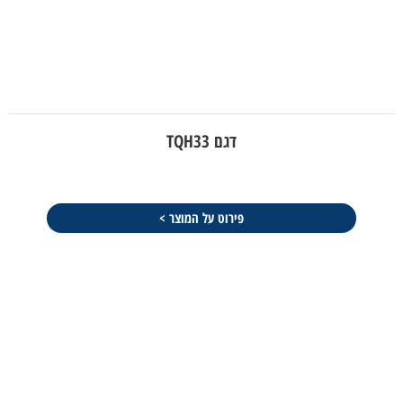
דגם TQH33
פירוט על המוצר >