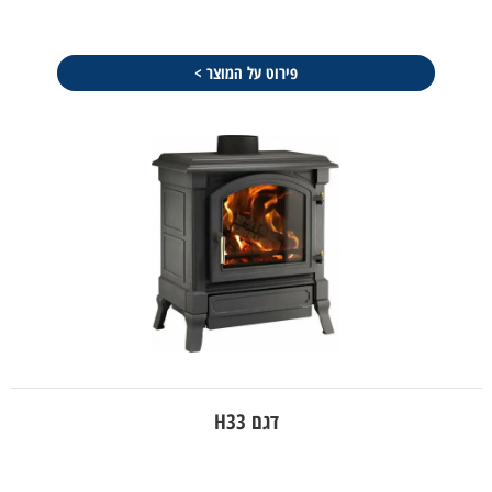
פירוט על המוצר >
דגם H33