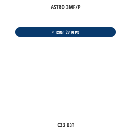
ASTRO 3MF/P
פירוט על המוצר >
דגם C33