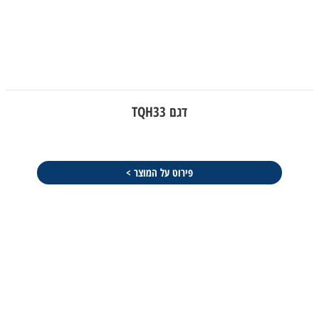
דגם TQH33
פירוט על המוצר >