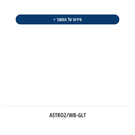
פירוט על המוצר >
ASTRO2/WB-GLT