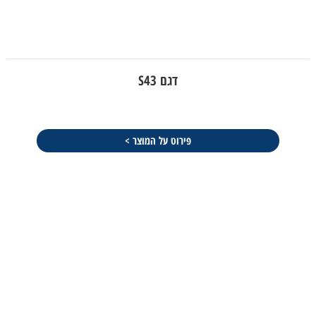
דגם S43
פירוט על המוצר >