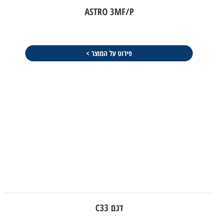
ASTRO 3MF/P
פירוט על המוצר >
דגם C33