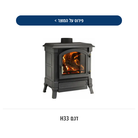
פירוט על המוצר >
דגם H33