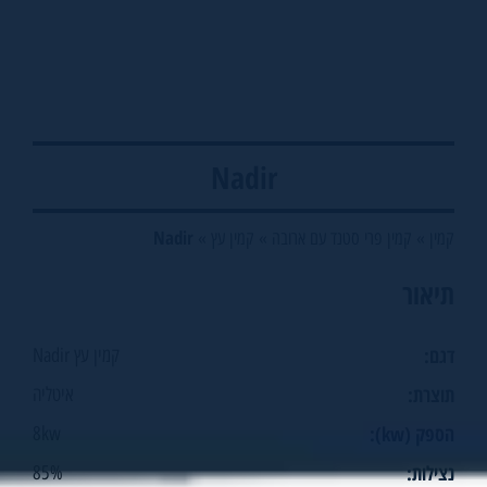
Nadir
Nadir
קמין
»
קמין פרי סטנד עם ארובה
»
קמין עץ
»
תיאור
דגם:
קמין עץ Nadir
תוצרת:
איטליה
הספק (kw):
8kw
נצילות:
85%