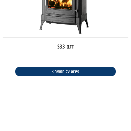
דגם S33
פירוט על המוצר >