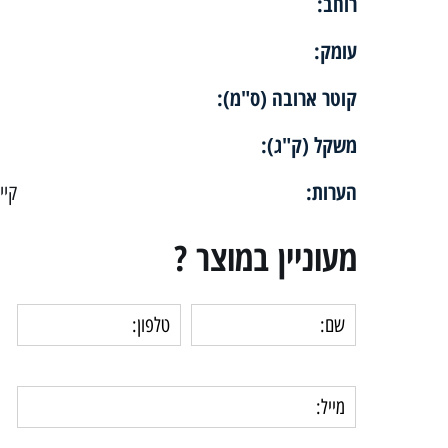
רוחב:
עומק:
קוטר ארובה (ס"מ):
משקל (ק"ג):
הערות:
קיי
מעוניין במוצר ?