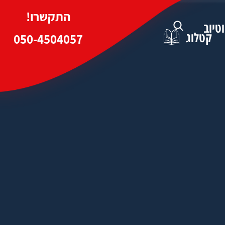
התקשרו!
וטיוב
קטלוג
050-4504057