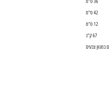
36 ס"מ
42 ס"מ
12 ס"מ
67 ק"ג
ם במגוון צבעים