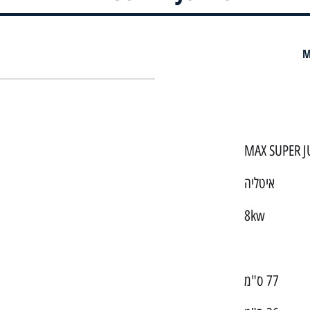
M
איטליה
8kw
77 ס"מ