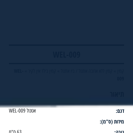
WEL-009
WEL-
קמין
»
קמין ללא ארובה אתנול / ביו אתנול
»
קמין בילד אין לקיר
»
009
תיאור
דגם:
אטנול WEL-009
מידות (ס"מ):
גובה:
63 ס"מ