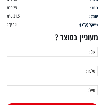
רוחב:
75 ס"מ
עומק:
21.5 ס"מ
משקל (ק"ג):
10 ק"ג
מעוניין במוצר ?