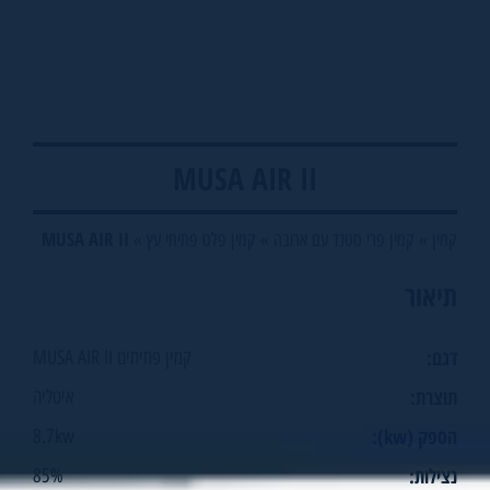
MUSA AIR II
MUSA AIR II
קמין
»
קמין פרי סטנד עם ארובה
»
קמין פלט פתיתי עץ
»
תיאור
דגם:
קמין פתיתים MUSA AIR II
תוצרת:
איטליה
הספק (kw):
8.7kw
נצילות:
85%