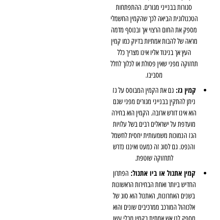
סגורות בבנייני מגורים. ההתפתחות
הטכנולוגית הביאה לכך שהקמין החשמלי
מספק את החום הרצוי אך ובנוסף מדמה
מראה של להבות אמתיות בדיוק כמו קמין
העץ אך בניגוד אליו אינו מצריך כלל
תחזוקה מפני שאין פסולת או לכלוך לחלל
מסביבו.
קמין גז:
גם את הקמין המבוסס על גז
ניתן להתקין בבנייני מגורים מפני שגם
הוא אינו דורש ארובה. הקמין הוא בחירה
מועדפת על ישראלים רבים בשל עלויות
הגז הנמוכות משמעותית יחסית לחשמל
והנפט. גם לסוג זה כמעט ואיננו נדרש
לתחזוקה שוטפת.
קמין אתנול או ביו אתנול:
הפתרון
החדיש ביותר ואחת הבחירות הראשונות
בשנים האחרונות, האתנול הוא סוג של
אלכוהול המורכב ממרכיבים שונים והוא
מספק לנו אש אמתית בקמין מבלי עשן