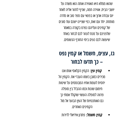
שהוא ממלא היא האווירה אותה הוא משרה על
יושבי הבית. אווירה חמה, שכיף לחזור אליה לאחר
יום עבודה ארוך או בפנאי עם ספר טוב או סדרה
מותחת. יחד עם זאת, כפי שציינו ישנם עוד סוגים
של קמינים ועליהם נפרט בקצרה במאמר
שלפניכם על מנת לעזור לכם לבחור באחד
שיעשה לכם נעים בימי החורף הגשומים.
גז, עצים, חשמל או קמין נפט
– כך תדעו לבחור
קמין עץ:
הקמין הקלאסי אותו אנו
מכירים כמובן בשמו העברי אח. הקמין זול
יחסית לעומת אחיו המבוססים על שיטות
חימום שונות וכמו ההבדל בין סופלה
פרווה לסופלה העשוי שוקולד אמתי כך
גם האותנטיות של העץ הבוער אל מול
הקמינים האחרים.
קמין חשמל:
פתרון אידיאלי לדירות