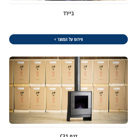
ביירד
פירוט על המוצר >
דגם C31