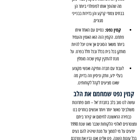
מה שהופך אותו לפופולרי ביותר הן
בבתים צמודי קרקע והן בדירות בבנייני
מגורים.
קמין נפט:
נסיים עם האחד איתו
פתחנו. הקמין הזה הוא האמין והעמיד
ביותר משאר הסוגים אך אינו יוכל להיות
מותקן בכל בית בכלל ובכל חלל בפרט. על
מנת להתקין קמין שכזה מומלץ
לעבוד עם חברה וותיקה ואנשי מקצוע
בעלי ידע, וותק וניסיון וזה בדיוק מה
שאנו מציעים לקהל לקוחותינו.
קמין נפט שמחמם את הלב
עושה לנו טוב בלב בחברת 'אל – חום פתרונות
משולבים' כאשר יותר ויותר אנשים בוחרים בנו
כבחירה הראשונה לחימום או קירור ביתם
ומצטרפים לאלפי הלקוחות שכבר מאז שנת 1990
יודעים על מי לסמוך על מנת שיהיה להם נעים
בכל עונות השנה. פנו אלינו ואנו נבין את צורככם