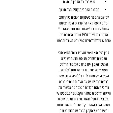
סיוע בבחירת הקמין המתאים
התקנה ושירותי תיקונים בעת הצורך
לכן, אם אתם מחפשים את הטובים ביותר אתם
יכולים להפסיק את החיפוש, כי הינה מצאתם
אותנו! את חברת "אל-חום פתרונות משולבים"
הקמנו כבר בשנת 1990 ואנחנו הכתובת הכי
טובה שיש לכם לבחירת קמין נפט מעוצב ומחמם.
קמין נפט הוא האמין והעמיד ביותר משאר סוגי
הקמינים האחרים מבוססי הגז, החשמל או
העצים. הקמין אינו מתאים לכל סוגי החללים
מפני שהוא מחייב ארובה על מנת לפלוט את
העשן היוצא ממנו ולכן נוכל למצוא אותו בעיקר
בבתים פרטיים. על אף העלייה במחירי הנפט
ברחבי העולם הקדמה הטכנולוגית אפשרה את
הירידה הדרסטית במחירי הקמינים המבוססים על
נפט וכיום ניתן לרכושם במחירים נמוכים יחסית
לעומת העבר הלא רחוק. מעבר לחום שזו מטרתו
העיקרית של הקמין מטרה לא פחות חשובה