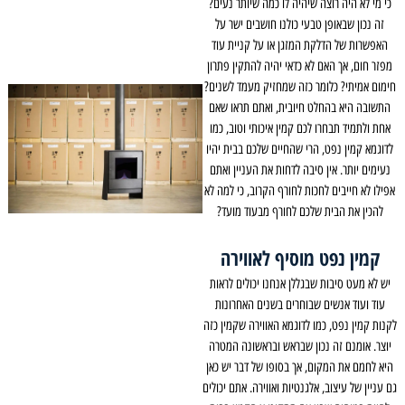
כי מי לא היה רוצה שיהיה לו כמה שיותר נעים?
זה נכון שבאופן טבעי כולנו חושבים ישר על
האפשרות של הדלקת המזגן או על קניית עוד
מפזר חום, אך האם לא כדאי יהיה להתקין פתרון
חימום אמיתי? כלומר כזה שמחזיק מעמד לשנים?
התשובה היא בהחלט חיובית, ואתם תראו שאם
אחת ולתמיד תבחרו לכם קמין איכותי וטוב, כמו
לדוגמא קמין נפט, הרי שהחיים שלכם בבית יהיו
נעימים יותר. אין סיבה לדחות את העניין ואתם
אפילו לא חייבים לחכות לחורף הקרוב, כי למה לא
להכין את הבית שלכם לחורף מבעוד מועד?
קמין נפט מוסיף לאווירה
יש לא מעט סיבות שבגללן אנחנו יכולים לראות
עוד ועוד אנשים שבוחרים בשנים האחרונות
לקנות קמין נפט, כמו לדוגמא האווירה שקמין כזה
יוצר. אומנם זה נכון שבראש ובראשונה המטרה
היא לחמם את המקום, אך בסופו של דבר יש כאן
גם עניין של עיצוב, אלגנטיות ואווירה. אתם יכולים