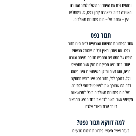
ונתאים לכם את הפתרון המושלם למזג האווירה
והאווירה בבית. כי אמרת קמין נפט, גז, חשמל או
עץ – אמרת 'אל – חום פתרונות משולבים'.
תנור נפט
אחד מפתרונות החימום הטבעיים לבית הינו תנור
נפט. זהו פתרון מצוין לכל מי שסובל מהאוויר
היבש של המזגנים ומחפש חלופה נעימה וטובה
יותר. תנור נפט מפיץ חום חזק אשר מתפשט
בבית, הוא נעים וחזק והשימוש בו הינו פשוט
וקל. בנוסף לכל, תנור נפט אינו דורש תחזוקה
רבה מה שהופך אותו לפשוט וידידותי לסביבה.
באל חום פתרונות משולבים תוכלו למצוא צוות
מקצועי אשר יתאים לכם את תנור הנפט המתאים
ביותר עבור הצורך שלכם.
למה דווקא תנור נפט?
בעבר כאשר חיפשו פתרונות חימום טבעיים