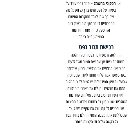
חסכוני בחשמל –
תנור נפט עובד על
בעירה של נפט ואינו צורך כל חשמל מה
שהופך אותו לאחד ממקורות החימום
החסכוניים ביותר הקיימים בשוק כיום
ואין ספק כי זהו אחד היתרונות
המשמעותיים ביותר.
רכישת תנור נפט
ההחלטה לרכוש תנור נפט הינה החלטה
משתלמת מאוד אך עם זאת חשוב מאוד לדעת
מהיכן אנו מבצעים את הרכישה. מכיוון שמדובר
בפריט אשר אמור ללוות אותנו לאורך שנים וכיוון
שהעלויות אינן תמיד זולות יש לשים לב כי המקום
ממנו אנו רוכשים ייתן לנו את האחריות הנכונה
ואת השירות הטוב ביותר. לאל חום פתרונות
משולבים ישנו ניסיון רב בתחום פתרונות החימום.
אנו מכירים כל קמין וכל אח שקיים בשוק, כך
שנוכל לתת את המענה הראוי וההולם ביותר עבור
כל בקשה שלכם ולו הקטנה ביותר.